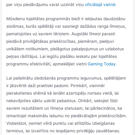
par viņu piedāvājumu varat uzzināt viņu
oficiālajā vietnē
.
Mūsdienu lojalitātes programmās bieži ir iekļautas daudzslāņu
sistēmas, kurās spēlētāji var sasniegt dažādus ranga līmeņus,
pamatojoties uz saviem tēriņiem. Augstāki līmeņi parasti
piedāvā priviliģētākas priekšrocības, piemēram, piekļuvi
unikāliem notikumiem, pielāgotus pakalpojumus un uzlabotus
peļņas rādītājus. Lai iegūtu plašāku ieskatu par lojalitātes
programmu efektivitāti, apmeklējiet vietni
Gaming Today
.
Lai palielinātu ziedošanās programmu ieguvumus, spēlētājiem
ir jāizvērtē daži praktiski padomi. Pirmkārt, vienmēr
pierakstieties shēmā kā ienākt azartspēļu norises vietā, lai
nekavējoties sāktu uzkrāt pabalstus. Otrkārt, sekojiet līdzi
saviem rezultātiem un līmeņa statusam, lai pārliecinātos, ka
izmantojat maksimālu labumu no piedāvātajām priekšrocībām.
Visbeidzot, ņemiet vērā punktu vai atlīdzību izbeigšanas
termiņus, lai izvairītos no iespējamo privilēģiju zaudēšanas.