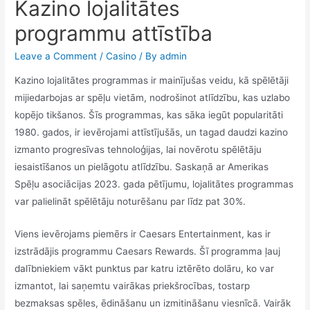
Kazino lojalitātes
programmu attīstība
Leave a Comment
/
Casino
/ By
admin
Kazino lojalitātes programmas ir mainījušas veidu, kā spēlētāji
mijiedarbojas ar spēļu vietām, nodrošinot atlīdzību, kas uzlabo
kopējo tikšanos. Šīs programmas, kas sāka iegūt popularitāti
1980. gados, ir ievērojami attīstījušās, un tagad daudzi kazino
izmanto progresīvas tehnoloģijas, lai novērotu spēlētāju
iesaistīšanos un pielāgotu atlīdzību. Saskaņā ar Amerikas
Spēļu asociācijas 2023. gada pētījumu, lojalitātes programmas
var palielināt spēlētāju noturēšanu par līdz pat 30%.
Viens ievērojams piemērs ir Caesars Entertainment, kas ir
izstrādājis programmu Caesars Rewards. Šī programma ļauj
dalībniekiem vākt punktus par katru iztērēto dolāru, ko var
izmantot, lai saņemtu vairākas priekšrocības, tostarp
bezmaksas spēles, ēdināšanu un izmitināšanu viesnīcā. Vairāk