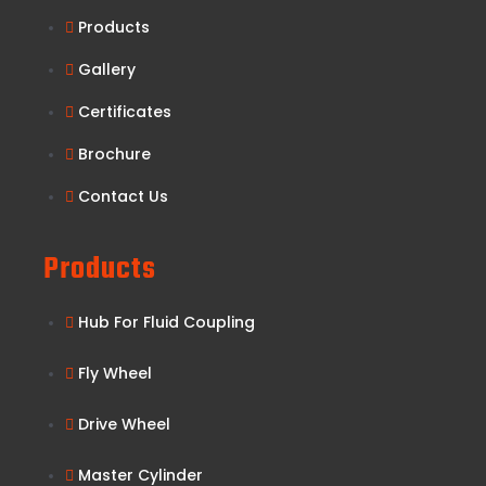
Products
Gallery
Certificates
Brochure
Contact Us
Products
Hub For Fluid Coupling
Fly Wheel
Drive Wheel
Master Cylinder