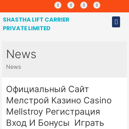
SHASTHA LIFT CARRIER
PRIVATE LIMITED
News
News
Официальный Сайт
Мелстрой Казино Casino
Mellstroy Регистрация
Вход И Бонусы ️ Играть