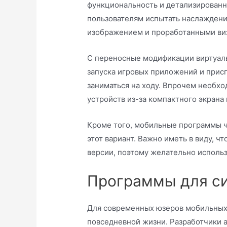
функциональность и детализированн
пользователям испытать наслаждени
изображением и проработанными ви
С переносные модификации виртуаль
запуска игровых приложений и прис
заниматься на ходу. Впрочем необхо
устройств из-за компактного экрана
Кроме того, мобильные программы ч
этот вариант. Важно иметь в виду, 
версии, поэтому желательно исполь
Программы для си
Для современных юзеров мобильных 
повседневной жизни. Разработчики 