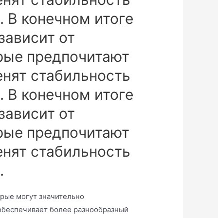
 В конечном итоге
зависит от
орые предпочитают
енят стабильность
 В конечном итоге
зависит от
орые предпочитают
енят стабильность
.
рые могут значительно
 обеспечивает более разнообразный