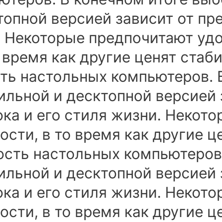
топной версией зависит от пр
и. Некоторые предпочитают уд
 время как другие ценят стаб
ть настольных компьютеров. 
льной и десктопной версией 
ка и его стиля жизни. Некот
сти, в то время как другие ц
ость настольных компьютеров.
льной и десктопной версией 
ка и его стиля жизни. Некот
сти, в то время как другие ц