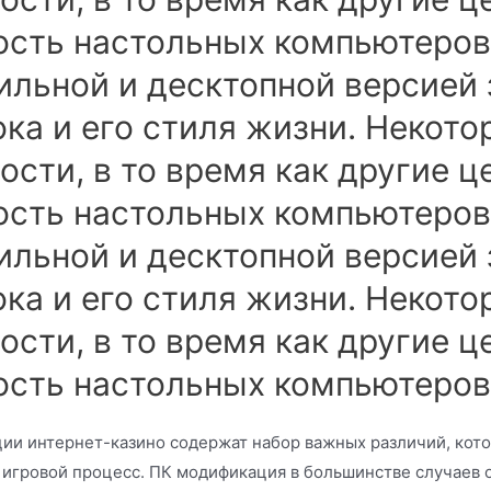
ость настольных компьютеров.
льной и десктопной версией 
ка и его стиля жизни. Некот
сти, в то время как другие ц
ость настольных компьютеров.
льной и десктопной версией 
ка и его стиля жизни. Некот
сти, в то время как другие ц
ость настольных компьютеров
и интернет-казино содержат набор важных различий, кото
й игровой процесс. ПК модификация в большинстве случаев