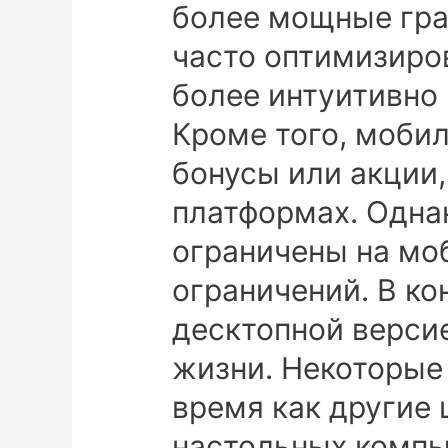
более мощные гра
часто оптимизиров
более интуитивно
Кроме того, моби
бонусы или акции
платформах. Одна
ограничены на мо
ограничений. В к
десктопной версие
жизни. Некоторые
время как другие 
настольных компь