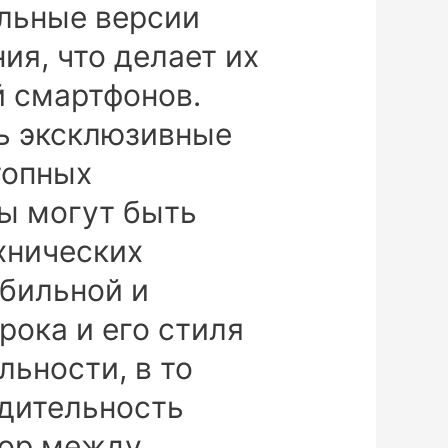
льные версии
ия, что делает их
й смартфонов.
ь эксклюзивные
топных
ы могут быть
хнических
обильной и
рока и его стиля
ьности, в то
одительность
бор между