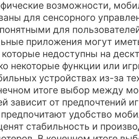
фические возможности, моби
аны для сенсорного управлен
 понятными для пользователе
льные приложения могут имет
, которые недоступны на деск
ко некоторые функции или игр
бильных устройствах из-за те
онечном итоге выбор между м
й зависит от предпочтений иг
 предпочитают удобство мобил
ценят стабильность и произв
ютеров. В конечном итоге вы