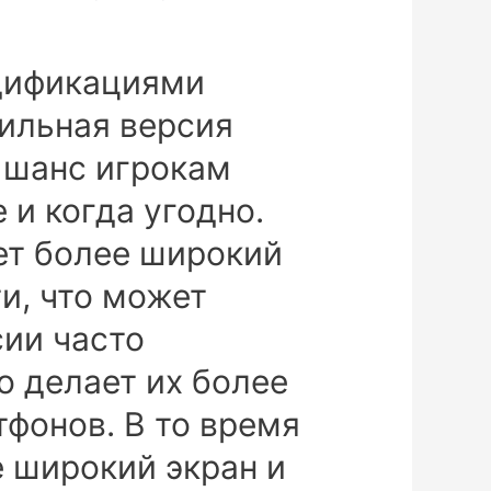
дификациями
ильная версия
я шанс игрокам
и когда угодно.
ает более широкий
и, что может
сии часто
о делает их более
фонов. В то время
 широкий экран и