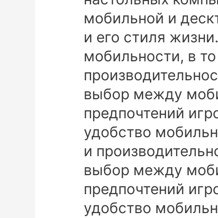
мобильной и деск
и его стиля жизн
мобильности, в то
производительнос
выбор между моби
предпочтений игро
удобство мобильно
и производительн
выбор между моби
предпочтений игро
удобство мобильно