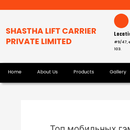
SHASTHA LIFT CARRIER
Locati
PRIVATE LIMITED
#9/47, e
103.
Home
About Us
Products
Gallery
Топ мобильных гэ