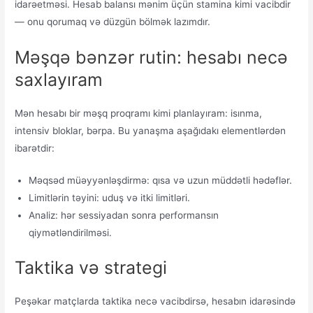
idarəetməsi. Hesab balansı mənim üçün stamina kimi vacibdir
— onu qorumaq və düzgün bölmək lazımdır.
Məşqə bənzər rutin: hesabı necə
saxlayıram
Mən hesabı bir məşq proqramı kimi planlayıram: isınma,
intensiv bloklar, bərpa. Bu yanaşma aşağıdakı elementlərdən
ibarətdir:
Məqsəd müəyyənləşdirmə: qısa və uzun müddətli hədəflər.
Limitlərin təyini: uduş və itki limitləri.
Analiz: hər sessiyadan sonra performansın
qiymətləndirilməsi.
Taktika və strategi
Peşəkar matçlarda taktika necə vacibdirsə, hesabın idarəsində