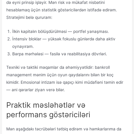
də eyni prinsip işləyir. Mən risk və mükafat nisbətini
hesablamaq üçün statistik göstəricilərdən istifadə edirəm.
Stratejimi belə qururam:
İlkin kapitalın bölüşdürülməsi — portfel yanaşması.
İntensiv bloklar — yüksək fokuslu günlərdə daha aktiv
oynayıram.
Bərpa mərhələsi — fasilə və reabilitasiya dövrləri.
Texniki və taktiki məqamlar da əhəmiyyətlidir: bankroll
management mənim üçün oyun qaydalarını bilən bir koç
kimidir. Emosional intizam isə qapıçı kimi müdafiəni təmin edir
— ani qərarlar ziyan verə bilər.
Praktik məsləhətlər və
performans göstəriciləri
Mən aşağıdakı təcrübələri tətbiq edirəm və həmkarlarıma da