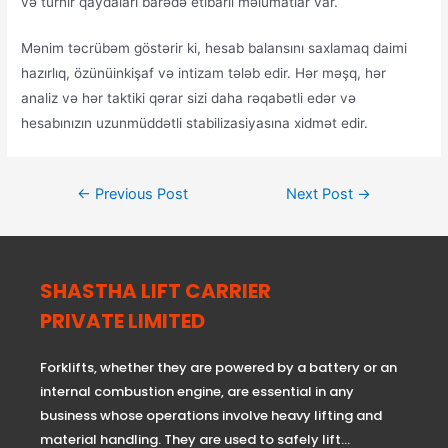
və turnir qaydaları barədə etibarlı məlumatlar var.
Mənim təcrübəm göstərir ki, hesab balansını saxlamaq daimi
hazırlıq, özünüinkişaf və intizam tələb edir. Hər məşq, hər
analiz və hər taktiki qərar sizi daha rəqabətli edər və
hesabınızın uzunmüddətli stabilizasiyasına xidmət edir.
←
Previous Post
Next Post
→
SHASTHA LIFT CARRIER
PRIVATE LIMITED
Forklifts, whether they are powered by a battery or an
internal combustion engine, are essential in any
business whose operations involve heavy lifting and
material handling. They are used to safely lift…