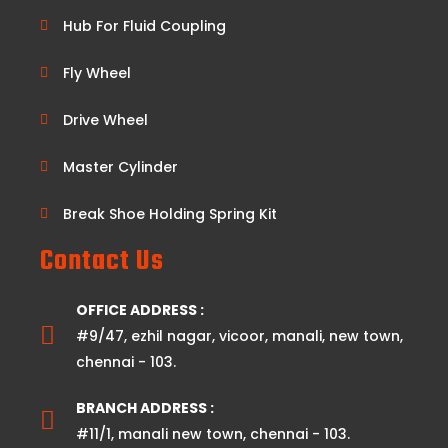
Hub For Fluid Coupling
Fly Wheel
Drive Wheel
Master Cylinder
Break Shoe Holding Spring Kit
Contact Us
OFFICE ADDRESS :
#9/47, ezhil nagar, vicoor, manali, new town,
chennai - 103.
BRANCH ADDRESS :
#11/1, manali new town, chennai - 103.