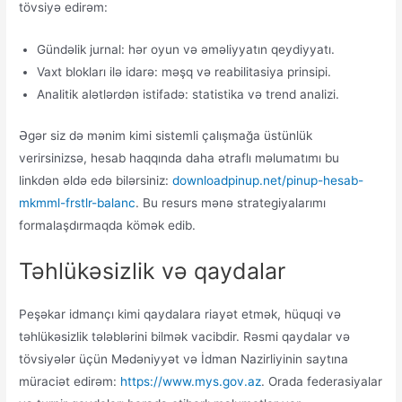
tövsiyə edirəm:
Gündəlik jurnal: hər oyun və əməliyyatın qeydiyyatı.
Vaxt blokları ilə idarə: məşq və reabilitasiya prinsipi.
Analitik alətlərdən istifadə: statistika və trend analizi.
Əgər siz də mənim kimi sistemli çalışmağa üstünlük
verirsinizsə, hesab haqqında daha ətraflı məlumatımı bu
linkdən əldə edə bilərsiniz:
downloadpinup.net/pinup-hesab-
mkmml-frstlr-balanc
. Bu resurs mənə strategiyalarımı
formalaşdırmaqda kömək edib.
Təhlükəsizlik və qaydalar
Peşəkar idmançı kimi qaydalara riayət etmək, hüquqi və
təhlükəsizlik tələblərini bilmək vacibdir. Rəsmi qaydalar və
tövsiyələr üçün Mədəniyyət və İdman Nazirliyinin saytına
müraciət edirəm:
https://www.mys.gov.az
. Orada federasiyalar