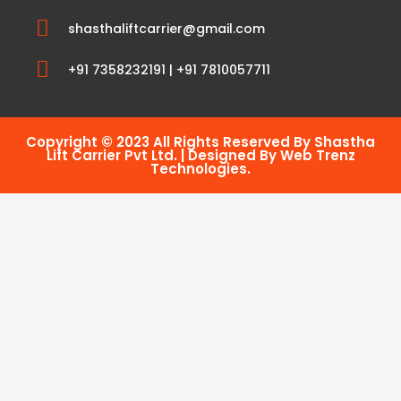
shasthaliftcarrier@gmail.com
+91 7358232191 | +91 7810057711
Copyright © 2023 All Rights Reserved By Shastha
Lift Carrier Pvt Ltd. | Designed By Web Trenz
Technologies.