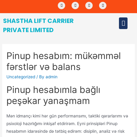
SHASTHA LIFT CARRIER
PRIVATE LIMITED
Pinup hesabım: mükəmməl
fərstlər və balans
Uncategorized
/ By
admin
Pinup hesabımla bağlı
peşəkar yanaşmam
Mən idmançı kimi hər gün performansımı, taktiki qərarlarımı və
psixoloji hazırlığımı inkişaf etdirirəm. Eyni prinsipləri Pinup
hesabımın idarəsində də tətbiq edirəm: disiplin, analiz və risk