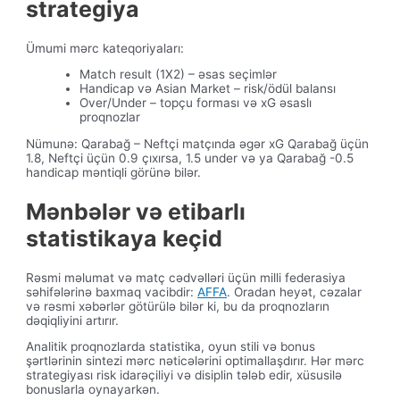
strategiya
Ümumi mərc kateqoriyaları:
Match result (1X2) – əsas seçimlər
Handicap və Asian Market – risk/ödül balansı
Over/Under – topçu forması və xG əsaslı
proqnozlar
Nümunə: Qarabağ – Neftçi matçında əgər xG Qarabağ üçün
1.8, Neftçi üçün 0.9 çıxırsa, 1.5 under və ya Qarabağ -0.5
handicap məntiqli görünə bilər.
Mənbələr və etibarlı
statistikaya keçid
Rəsmi məlumat və matç cədvəlləri üçün milli federasiya
səhifələrinə baxmaq vacibdir:
AFFA
. Oradan heyət, cəzalar
və rəsmi xəbərlər götürülə bilər ki, bu da proqnozların
dəqiqliyini artırır.
Analitik proqnozlarda statistika, oyun stili və bonus
şərtlərinin sintezi mərc nəticələrini optimallaşdırır. Hər mərc
strategiyası risk idarəçiliyi və disiplin tələb edir, xüsusilə
bonuslarla oynayarkən.