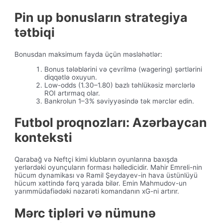
Pin up bonusların strategiya
tətbiqi
Bonusdan maksimum fayda üçün məsləhətlər:
Bonus tələblərini və çevrilmə (wagering) şərtlərini
diqqətlə oxuyun.
Low-odds (1.30–1.80) bazlı təhlükəsiz mərclərlə
ROI artırmaq olar.
Bankrolun 1–3% səviyyəsində tək mərclər edin.
Futbol proqnozları: Azərbaycan
konteksti
Qarabağ və Neftçi kimi klubların oyunlarına baxışda
yerlərdəki oyunçuların forması həlledicidir. Mahir Emreli-nin
hücum dynamikası və Ramil Şeydayev-in hava üstünlüyü
hücum xəttində fərq yarada bilər. Emin Mahmudov-un
yarımmüdafiədəki nəzarəti komandanın xG-ni artırır.
Mərc tipləri və nümunə