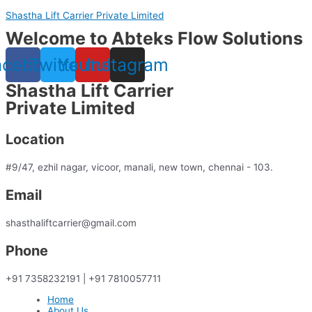
Skip
Shastha Lift Carrier Private Limited
to
Welcome to Abteks Flow Solutions
content
acebook
Twitter
Youtube
Instagram
Shastha Lift Carrier
Private Limited
Location
#9/47, ezhil nagar, vicoor, manali, new town, chennai - 103.
Email
shasthaliftcarrier@gmail.com
Phone
+91 7358232191 | +91 7810057711
Home
About Us