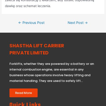
zaleca się konsultację z lekarzem, aby ustalić odpowiednią
dawkę oraz schemat leczenia.
←
Previous Post
Next Post
→
SHASTHA LIFT CARRIER
PRIVATE LIMITED
Forklifts, whether they are powered by a battery or an
internal combustion engine, are essential in any
business whose operations involve heavy lifting and
material handling. They are used to safely lift…
Read More
Quick Links