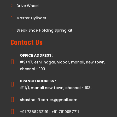
Drive Wheel
Master Cylinder
Break Shoe Holding Spring Kit
Contact Us
OFFICE ADDRESS :
#9/47, ezhil nagar, vicoor, manali, new town,
chennai - 103.
BRANCH ADDRESS :
#11/1, manali new town, chennai - 103.
shasthaliftcarrier@gmail.com
+91 7358232191 | +91 7810057711